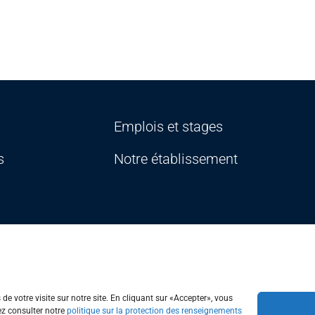
Emplois et stages
s
Notre établissement
formation
Accessibilité
Portail Québec
Signaler une erreur sur le site W
e votre visite sur notre site. En cliquant sur «Accepter», vous
ez consulter notre
politique sur la protection des renseignements