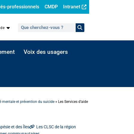
és-professionnels
CMDP
Intranet
ide
sement
Voix des usagers
 mentale et prévention du suicide
»
Les Services d’aide
pésie et des Îles
Les CLSC de la région
smes communautaires