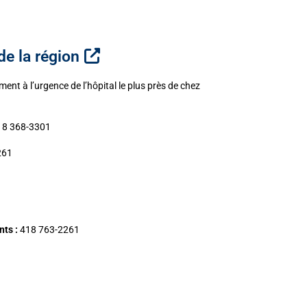
e la région
ent à l’urgence de l’hôpital le plus près de chez
8 368-3301
261
ts :
418 763-2261