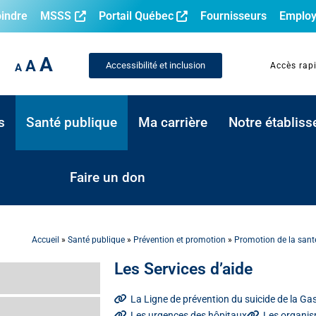
oindre
MSSS
Portail Québec
Fournisseurs
Employ
A
A
Accessibilité et inclusion
Accès rap
A
s
Santé publique
Ma carrière
Notre établis
Faire un don
Accueil
»
Santé publique
»
Prévention et promotion
»
Promotion de la santé
Les Services d’aide
La Ligne de prévention du suicide de la Gas
Les urgences des hôpitaux
Les organi