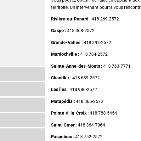
Vous pouvez obtenir de l’aide en appelant au
territoire. Un intervenant pourra vous rencontr
Rivière-au-Renard :
418 269-2572
Gaspé :
418 368-2572
Grande-Vallée :
418 393-2572
Murdochville :
418 784-2572
Sainte-Anne-des-Monts :
418 763-7771
Chandler :
418 689-2572
Les Îles :
418 986-2572
Matapédia :
418 865-2572
Pointe-à-la-Croix :
418 788-5454
Saint-Omer :
418 364-7064
Paspébiac :
418 752-2572