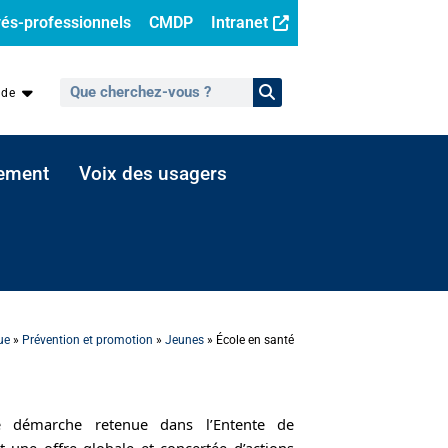
és-professionnels
CMDP
Intranet
ide
sement
Voix des usagers
ue
»
Prévention et promotion
»
Jeunes
»
École en santé
e démarche retenue dans l’Entente de
 une offre globale et concertée d’actions