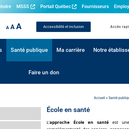
oindre
MSSS
Portail Québec
Fournisseurs
Employ
A
A
Accessibilité et inclusion
Accès rap
A
s
Santé publique
Ma carrière
Notre établis
Faire un don
Accueil
»
Santé publiq
École en santé
L’
approche École en santé
est un
complémentarité des services, proposant