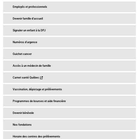
Employés et professionnels
Devenir famille d’accueil
Signaler un enfant à la DPJ
Numéros d’urgence
Guichet cancer
Accès à un médecin de famille
Carnet santé Québec
Vaccination, dépistage et prélèvements
Programmes de bourses et aide financière
Devenir bénévole
Nos fondations
Horaire des centres des prélèvements