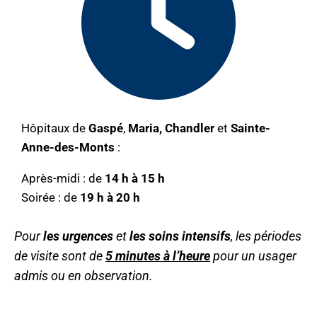
Hôpitaux de
Gaspé
,
Maria, Chandler
et
Sainte-
Anne-des-Monts
:
Après-midi : de
14 h à 15 h
Soirée : de
19 h à 20 h
Pour
les urgences
et
les soins intensifs
, les périodes
de visite sont de
5 minutes à l’heure
pour un usager
admis ou en observation.