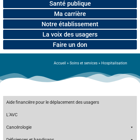
Santé publique
Ma carrière
Notre établissement
La voix des usagers
Faire un don
Accueil
»
Soins et services
»
Hospitalisation
Aide financière pour le déplacement des usagers
L’AVC
Cancérologie
Déficiences et handicaps