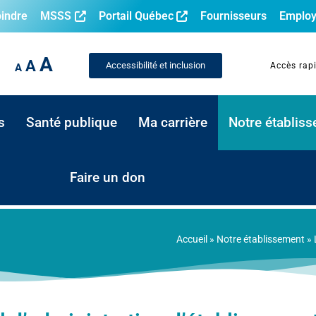
oindre
MSSS
Portail Québec
Fournisseurs
Employ
A
A
Accessibilité et inclusion
Accès rap
A
s
Santé publique
Ma carrière
Notre établis
Faire un don
Accueil
»
Notre établissement
»