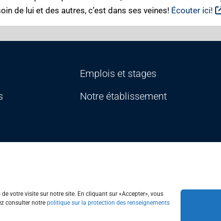
in de lui et des autres, c’est dans ses veines!
Écouter ici!
Emplois et stages
s
Notre établissement
formation
Accessibilité
Portail Québec
Signaler une erreur sur le site W
e votre visite sur notre site. En cliquant sur «Accepter», vous
ez consulter notre
politique sur la protection des renseignements