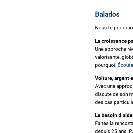
Balados
Nous te proposon
La croissance pa
Une approche rév
valorisante, glo
pourquoi.
Écouter
Voiture, argent 
Avec une approche
discute de son mo
des cas particuli
Le besoin d’aid
Faites la rencont
depuis 25 ans. Pa