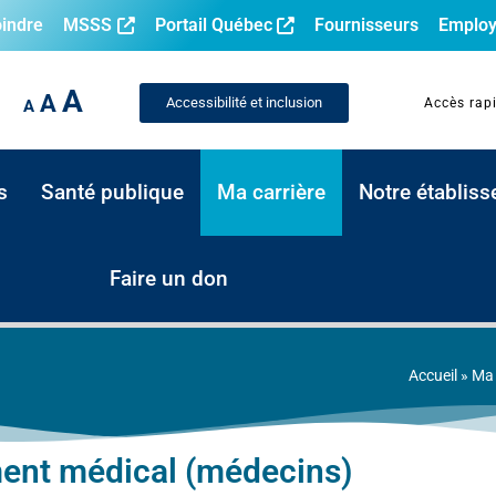
oindre
MSSS
Portail Québec
Fournisseurs
Employ
A
A
Accessibilité et inclusion
Accès rap
A
s
Santé publique
Ma carrière
Notre établis
Faire un don
Accueil
»
Ma 
ent médical (médecins)