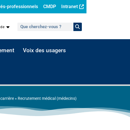
és-professionnels
CMDP
Intranet
ide
sement
Voix des usagers
carrière
»
Recrutement médical (médecins)